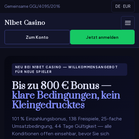
Gemeinsame GGL/4095/2016
DE · EUR
N1bet Casino
Zum Konto
Jetzt anmelden
NEU BEI N1BET CASINO — WILLKOMMENSANGEBOT
FÜR NEUE SPIELER
Bis zu 800 € Bonus —
klare Bedingungen, kein
Kleingedrucktes
101 % Einzahlungsbonus, 138 Freispiele, 25-fache
Umsatzbedingung, 44 Tage Gültigkeit — alle
Konditionen offen einsehbar, bevor Sie sich