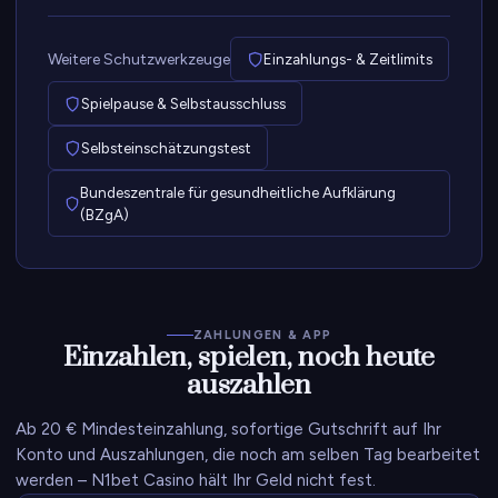
Weitere Schutzwerkzeuge
Einzahlungs- & Zeitlimits
Spielpause & Selbstausschluss
Selbsteinschätzungstest
Bundeszentrale für gesundheitliche Aufklärung
(BZgA)
ZAHLUNGEN & APP
Einzahlen, spielen, noch heute
auszahlen
Ab 20 € Mindesteinzahlung, sofortige Gutschrift auf Ihr
Konto und Auszahlungen, die noch am selben Tag bearbeitet
werden – N1bet Casino hält Ihr Geld nicht fest.