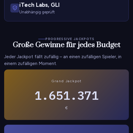
iTech Labs, GLI
Unabhängig geprüft
PROGRESSIVE JACKPOTS
Große Gewinne für jedes Budget
Jeder Jackpot fällt zufällig – an einen zufälligen Spieler, in
einem zufälligen Moment.
Grand Jackpot
1.651.371
€