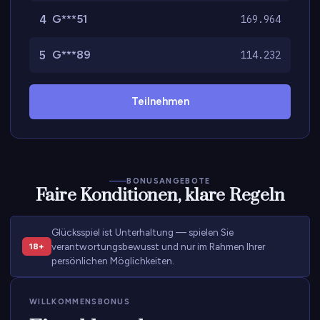
4
G***51
169.964
5
G***89
114.232
Teilnehmen
BONUSANGEBOTE
Faire Konditionen, klare Regeln
Glücksspiel ist Unterhaltung — spielen Sie
verantwortungsbewusst und nur im Rahmen Ihrer
18+
persönlichen Möglichkeiten.
WILLKOMMENSBONUS