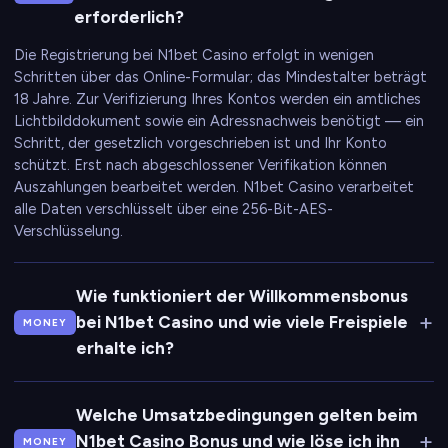
erforderlich?
Die Registrierung bei N1bet Casino erfolgt in wenigen
Schritten über das Online-Formular; das Mindestalter beträgt
18 Jahre. Zur Verifizierung Ihres Kontos werden ein amtliches
Lichtbilddokument sowie ein Adressnachweis benötigt — ein
Schritt, der gesetzlich vorgeschrieben ist und Ihr Konto
schützt. Erst nach abgeschlossener Verifikation können
Auszahlungen bearbeitet werden. N1bet Casino verarbeitet
alle Daten verschlüsselt über eine 256-Bit-AES-
Verschlüsselung.
Wie funktioniert der Willkommensbonus
+
bei N1bet Casino und wie viele Freispiele
MONEY
erhalte ich?
Welche Umsatzbedingungen gelten beim
+
N1bet Casino Bonus und wie löse ich ihn
MONEY