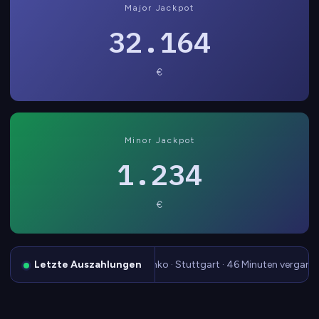
Major Jackpot
32.164
€
Minor Jackpot
1.234
€
54.845 €
33.747 €
 Min.
Letzte Auszahlungen
Plinko · Stuttgart · 46 Minuten vergangen
T