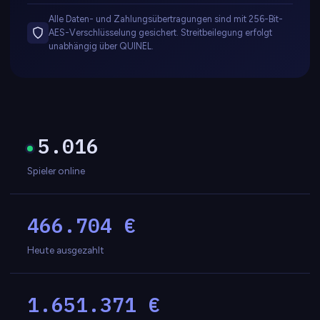
Alle Daten- und Zahlungsübertragungen sind mit 256-Bit-
AES-Verschlüsselung gesichert. Streitbeilegung erfolgt
unabhängig über QUINEL.
5.016
Spieler online
466.914
€
Heute ausgezahlt
1.651.371
€