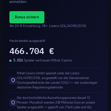
anmelden.
Bonus sichern
Ab 20 € Einzahlung. 18+. Lizenz GGL/4095/2016.
Heute bereits ausgezahlt
466.914
€
5.016
Spieler vertrauen N1bet Casino
N1bet Casino GmbH operiert unter der Lizenz
GGL/4095/2016, ausgestellt von der Gemeinsamen
Glücksspielbehörde der Länder (GGL) — der zuständigen
deutschen Regulierungsbehörde.
Der durchschnittliche Auszahlungsprozess dauert 13
Minuten. Monatlich werden 238 Millionen Euro an unsere
Spieler ausgezahlt — geprüft von iTech Labs und GLI.